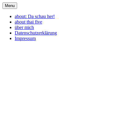
Skip
Menu
genugda
travel. eat. enjoy.
to
content
about: Da schau her!
about thai five
über mich
Datenschutzerklärung
Impressum