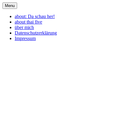
Skip
Menu
genugda
travel. eat. enjoy.
to
content
about: Da schau her!
about thai five
über mich
Datenschutzerklärung
Impressum
Schlagwort:
Petra Manthey-
Petersen
Suppengeheul aus norddeutschen
Wäldern