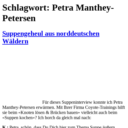
Für dieses Suppeninterview konnte ich Petra
Manthey-Petersen erwärmen. Mit Ihrer Firma Coyote-Trainings hilft
sie beim «Knoten lösen & Brücken bauen» vielleicht auch beim
«Suppen kochen»? Ich horch da gleich mal nach:
K.:
Petra, schön, dass Du Dich hier zum Thema Suppe äußern
magst. Meine ersten Assoziationen waren da selbstverständlich:
Outdoor-Verpflegung wie Survival-Suppen, Snacks a la Nehberg
etc. Ich denke mal ganz so läuft es mit Deinen Coyote Trainings
nicht ab oder vielleicht doch?
P.:
Nein, ganz so läuft es natürlich nicht, denn unser Schwerpunkt
liegt ja nicht auf Survival-Training. Obwohl wir natürlich auch –
wenn es passt – rüberbringen wollen, was man alles Essbares aus
unserer Natur nutzen kann. Und das ist eine Menge. Außerdem soll
der kulinarische Genuss auch draußen nicht zu kurz kommen. Aber
Käferlarven und ähnliches kommen uns definitiv nicht in die Suppe!
K.:
Erzähle doch mal kurz, was Du da machst in der Natur …